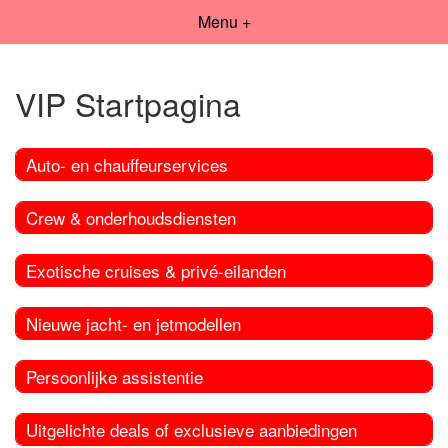
Menu +
VIP Startpagina
Auto- en chauffeurservices
Crew & onderhoudsdiensten
Exotische cruises & privé-eilanden
Nieuwe jacht- en jetmodellen
Persoonlijke assistentie
Uitgelichte deals of exclusieve aanbiedingen